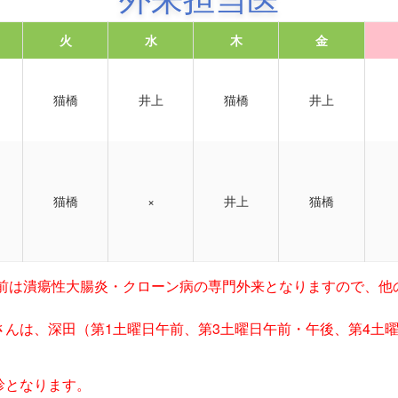
火
水
木
金
猫橋
井上
猫橋
井上
猫橋
×
井上
猫橋
午前は潰瘍性大腸炎・
クローン病の専門外来となりますので、
他
さんは、深田（第1土曜日午前、第3土曜日午前・午後、第4土
診となります。