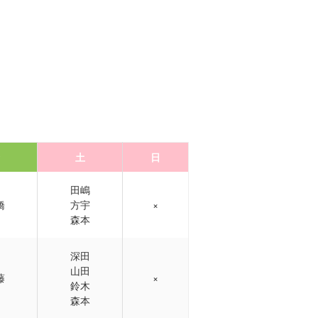
土
日
田嶋
橋
方宇
×
森本
深田
山田
藤
×
鈴木
森本