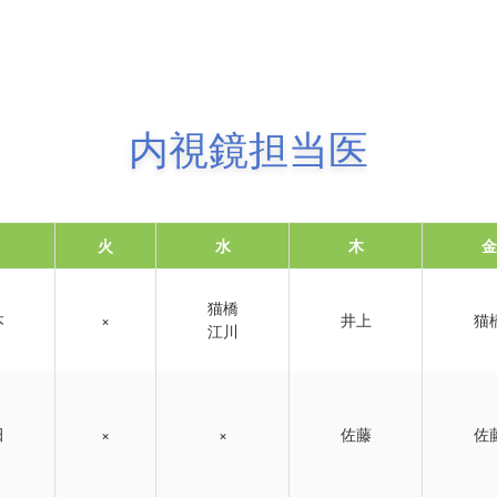
内視鏡担当医
火
水
木
金
猫橋
本
×
井上
猫
江川
田
×
×
佐藤
佐