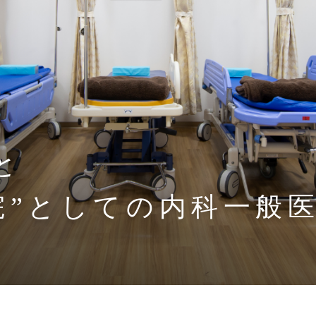
と
院”としての内科一般